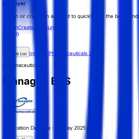
Employer
Sign in or create an account to quickly find the best candi
Sign in
Create Account
Sign In
Incepta Pharmaceuticals Ltd
Job List
Pharmaceuticals
Manager, EHS
Application Deadline :
27 May 2025