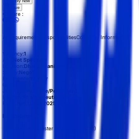
Apply Now
Save
Share :
All
Requirements
Responsibilities
Company Information
Vacancy:
1
Age:
Not Specified
Location:
Dhaka, Manikgonj
Salary:
Negotiable
Experience:
10 Year
Gender:
Any
Job Type:
Full Time/Permanent
Industry:
Pharmaceuticals
Published:
12 Apr 2025
Education
Masters, Master of Science (MSc)