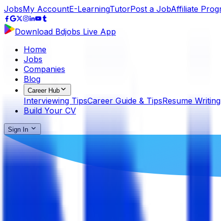
Jobs
My Account
E-Learning
Tutor
Post a Job
Affiliate Pro
Download Bdjobs Live App
Home
Jobs
Companies
Blog
Career Hub
Interviewing Tips
Career Guide & Tips
Resume Writing
Build Your CV
Sign In