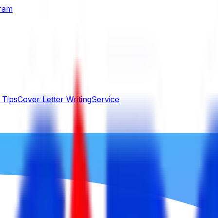
gram
 Tips
Cover Letter Writing
Service