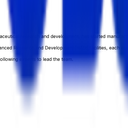
aceutical research and development, has started manufactu
anced Research and Development (R&D) facilities, each equ
following experts to lead the team.