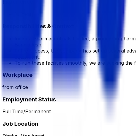
Experience
10 Year
Responsibilities & Context
lncepta Pharmaceuticals Limited, a pioneer in pharm
Bangladesh.
In the process, the company has set up several adv
equipment.
To run these facilities smoothly, we are seeking the 
Workplace
from office
Employment Status
Full Time/Permanent
Job Location
Dhaka, Manikgonj