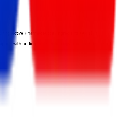
ring Active Pharmaceutical Ingredients (APIs) in
ipped with cutting-edge technology and state-of-the-art