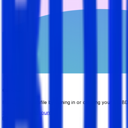
Candidate
Manage your profile by signing in or creating your My B
Sign in
Create Account