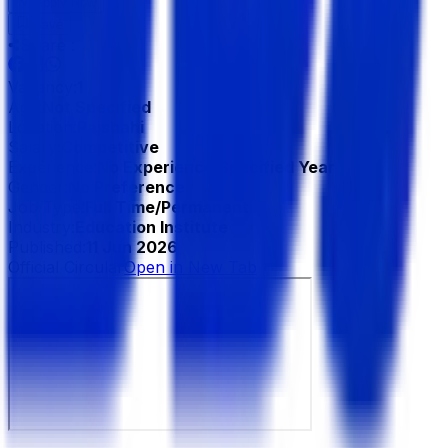
Apply Now
Save
Share :
Vacancy:
1
Age:
Not Specified
Location:
Rajshahi
Salary:
Competitive
Experience:
No Experience Specified Year
Gender:
No Preference
Job Type:
Full Time/Permanent
Industry:
Education Institute
Published:
11 Jun 2026
Official Circular
Open in New Tab