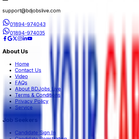
support@bdjobslive.com
01894-974043
01894-974035
About Us
Home
Contact Us
Video
FAQs
About BDJobs Live
Terms & Conditions
Privacy Policy
Service
Job Seekers
Candidate Sign In
Candidate Registration