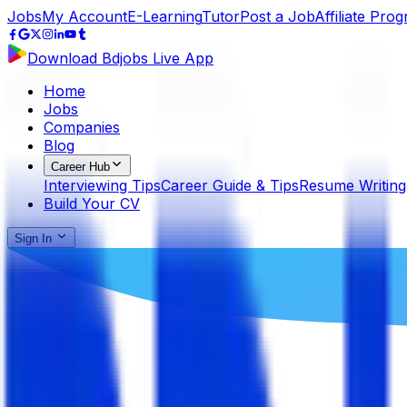
Jobs
My Account
E-Learning
Tutor
Post a Job
Affiliate Pro
Download Bdjobs Live App
Home
Jobs
Companies
Blog
Career Hub
Interviewing Tips
Career Guide & Tips
Resume Writing
Build Your CV
Sign In