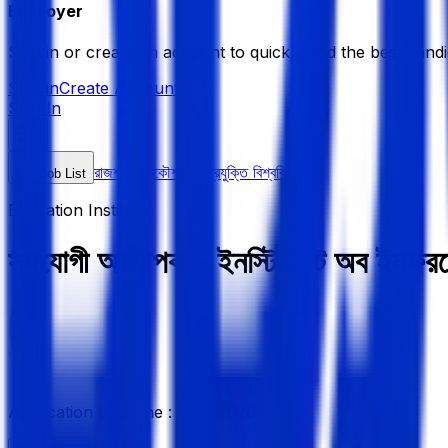
Employer
Sign in or create an account to quickly find the best candi
Sign in
Create Account
Sign In
রাজশাহী প্রকৌশল ও প্রযুক্তি বিশ্ববিদ্যালয়
Job List
Education Institute
সহযোগী অধ্যাপক - ইনস্টিটিউট অব ইনফর
Application Deadline :
1 Jul 2026