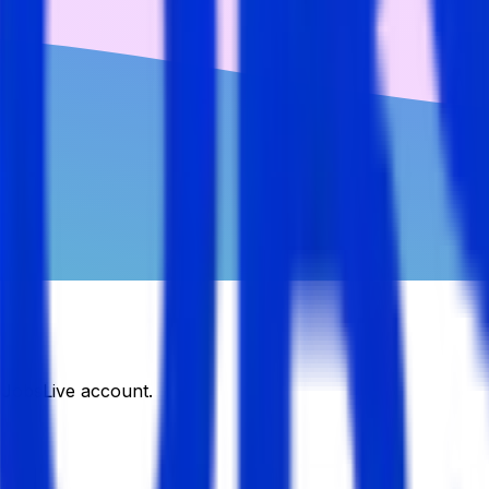
DJobsLive account.