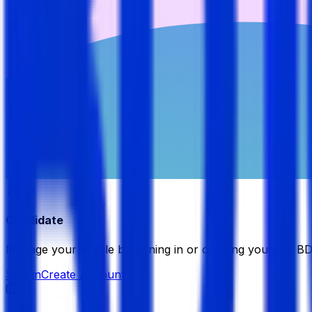
Candidate
Manage your profile by signing in or creating your My B
Sign in
Create Account