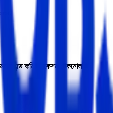
dates.
মেশন এন্ড কমিউনিকেশন টেকনোলজি